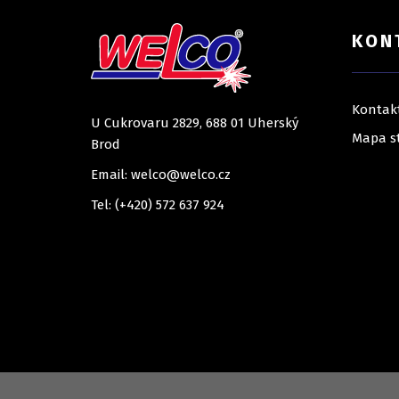
KON
Kontak
U Cukrovaru 2829, 688 01 Uherský
Mapa s
Brod
Email: welco@welco.cz
Tel: (+420) 572 637 924