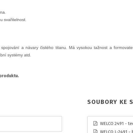
na.
 svařitelnost.
jování a návary čistého titanu. Má vysokou tažnost a formovatelno
bní systémy atd.
 produktu.
SOUBORY KE S
WELCO 2491 - tec
WELCO L-2491 - 