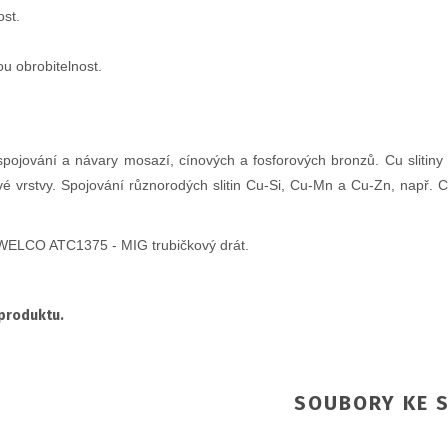
st.
u obrobitelnost.
jování a návary mosazí, cínových a fosforových bronzů. Cu slitiny 
vé vrstvy. Spojování různorodých slitin Cu-Si, Cu-Mn a Cu-Zn, nap
ELCO ATC1375 - MIG trubičkový drát.
 produktu.
SOUBORY KE S