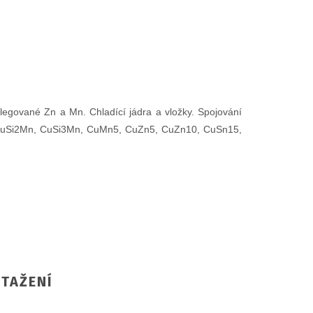
legované Zn a Mn. Chladící jádra a vložky. Spojování
ř. CuSi2Mn, CuSi3Mn, CuMn5, CuZn5, CuZn10, CuSn15,
TAŽENÍ