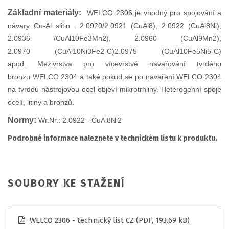
Základní materiály:
WELCO 2306 je vhodný pro spojování a
návary Cu-Al slitin : 2.0920/2.0921 (CuAl8), 2.0922 (CuAl8Ni),
2.0936 /CuAl10Fe3Mn2), 2.0960 (CuAl9Mn2),
2.0970 (CuAl10Ni3Fe2-C)2.0975 (CuAl10Fe5Ni5-C)
apod. Mezivrstva pro vícevrstvé navařování tvrdého
bronzu WELCO 2304 a také pokud se po navaření WELCO 2304
na tvrdou nástrojovou ocel objeví mikrotrhliny. Heterogenní spoje
ocelí, litiny a bronzů.
Normy:
Wr.Nr.: 2.0922 - CuAl8Ni2
Podrobné informace naleznete v technickém listu k produktu.
SOUBORY KE STAŽENÍ
WELCO 2306 - technický list CZ
(PDF, 193.69 kB)