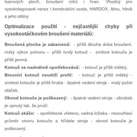
tvarových ploch, broušení rohů i hran. Vhodný pro
vysokolegované nerez i konstrukční ocele, HARDOX, litinu, hliník
a jeho slitiny.
Optimalizace použití - nejčastější chyby při
vysokootáčkovém broušení materiálů:
Broušená plocha je zabarvená:
- příliš dlouhá doba broušení,
nízký výkon pohonu -- příliš tvrdý kotouč - zrnitost kotouče je
příliš jemná.
Kotouč se nadměrně opotřebovává:
- kotouč je příliš měkký.
Brousící kotouč neudrží profil:
- kotouč je příliš měkký -
zrnitost kotouče je příliš hrubá - špatné vedení stroje - malý počet
otáček.
Obvod kotouče je poškozený:
- špatné vedení stroje - obrobek
je upnutý tak, že pruží.
Kotouč skáče:
- opotřebené vřeteno, vadná ložiska - nesouhlasí
průměr otvoru kotouče a hřídele stroje - obvod kotouče je
poškozený.