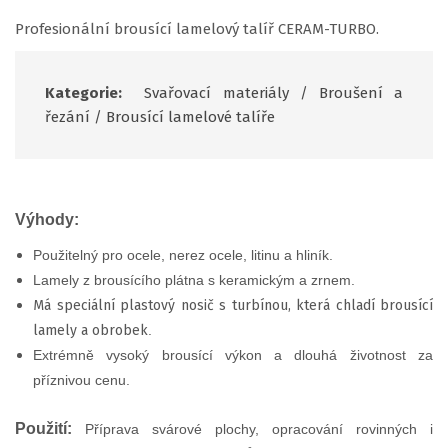
Profesionální brousící lamelový talíř CERAM-TURBO.
Kategorie:
Svařovací materiály
/
Broušení a
řezání
/
Brousící lamelové talíře
Výhody:
Použitelný pro ocele, nerez ocele, litinu a hliník.
Lamely z brousícího plátna s keramickým a zrnem.
Má speciální plastový nosič s turbínou, která chladí brousící
lamely a obrobek
.
Extrémně vysoký brousící výkon a dlouhá životnost za
příznivou cenu.
Použití:
Příprava svárové plochy, opracování rovinných i