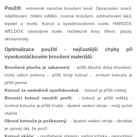
Použití:
extrémně náročné broušení kovů. Opracování svarů,
odjehlování, čištění odlitků, rovinné broušení, odstraňování laků,
lepidel a tmelů. Korozi a kyselinovzdorné ocele, HARDOX,
WELDOX, nástrojové ocele, neželezné kovy, dřevo, plasty,
sklolamináty.
Optimalizace použití - nejčastější chyby při
vysokootáčkovém broušení materiálů:
Broušená plocha je zabarvená:
- příliš dlouhá doba broušení,
nízký výkon pohonu -- příliš tvrdý kotouč - zrnitost kotouče je
příliš jemná
Kotouč se nadměrně opotřebovává:
- kotouč je příliš měkký
Brousící kotouč neudrží profil:
- kotouč je příliš měkký -
zrnitost kotouče je příliš hrubá - špatné vedení stroje - malý počet
otáček
Obvod kotouče je poškozený:
- špatné vedení stroje - obrobek
je upnutý tak, že pruží
Kotouč skáče:
- opotřebené vřeteno, vadná ložiska - nesouhlasí