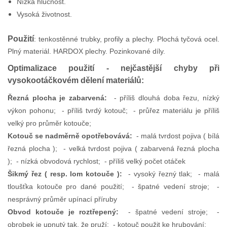
Nízká hlučnost.
Vysoká životnost.
Použití
: t
enkostěnné trubky, profily a plechy. Plochá tyčová ocel.
Plný materiál. HARDOX plechy. Pozinkované díly.
Optimalizace použití - nejčastější chyby při
vysokootáčkovém dělení materiálů:
Řezná plocha je zabarvená:
- příliš dlouhá doba řezu, nízký
výkon pohonu; - příliš tvrdý kotouč; - průřez materiálu je příliš
velký pro průměr kotouče;
Kotouč se nadměrně opotřebovává:
- malá tvrdost pojiva ( bílá
řezná plocha ); - velká tvrdost pojiva ( zabarvená řezná plocha
); - nízká obvodová rychlost; - příliš velký počet otáček
Šikmý řez ( resp. lom kotouče ):
- vysoký řezný tlak; - malá
tloušťka kotouče pro dané použití; - špatné vedení stroje; -
nesprávný průměr upínací příruby
Obvod kotouče je roztřepený:
- špatné vedení stroje; -
obrobek je upnutý tak, že pruží; - kotouč použit ke hrubování;