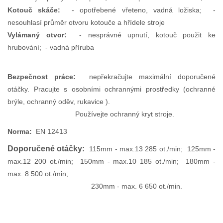
Kotouč skáče:
- opotřebené vřeteno, vadná ložiska; -
nesouhlasí průměr otvoru kotouče a hřídele stroje
Vylámaný otvor:
- nesprávné upnutí, kotouč použit ke
hrubování; - vadná příruba
Bezpečnost práce:
n
epřekračujte maximální doporučené
otáčky. Pracujte s osobními ochrannými prostředky (ochranné
brýle, ochranný oděv, rukavice ).
Používejte ochranný kryt stroje.
Norma:
EN 12413
Doporučené otáčky:
115mm - max.13 285 ot./min; 125mm -
max.12 200 ot./min; 150mm - max.10 185 ot./min; 180mm -
max. 8 500 ot./min;
230mm - max. 6 650 ot./min.