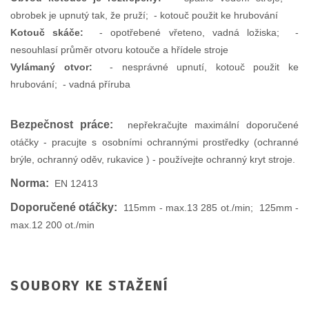
obrobek je upnutý tak, že pruží; - kotouč použit ke hrubování
Kotouč skáče:
- opotřebené vřeteno, vadná ložiska; -
nesouhlasí průměr otvoru kotouče a hřídele stroje
Vylámaný otvor:
- nesprávné upnutí, kotouč použit ke
hrubování; - vadná příruba
Bezpečnost práce:
nepřekračujte maximální doporučené
otáčky - pracujte s osobními ochrannými prostředky (ochranné
brýle, ochranný oděv, rukavice ) - používejte ochranný kryt stroje.
Norma:
EN 12413
Doporučené otáčky:
115mm - max.13 285 ot./min; 125mm -
max.12 200 ot./min
SOUBORY KE STAŽENÍ