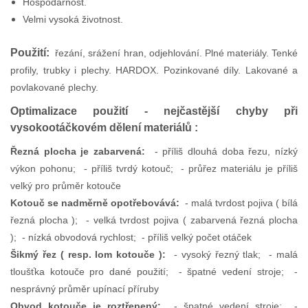
Hospodárnost.
Velmi vysoká životnost.
Použití:
řezání, srážení hran, odjehlování. Plné materiály. Tenké
profily, trubky i plechy. HARDOX. Pozinkované díly. Lakované a
povlakované plechy.
Optimalizace použití - nejčastější chyby při
vysokootáčkovém dělení materiálů :
Řezná plocha je zabarvená:
- příliš dlouhá doba řezu, nízký
výkon pohonu; - příliš tvrdý kotouč; - průřez materiálu je příliš
velký pro průměr kotouče
Kotouč se nadměrně opotřebovává:
- malá tvrdost pojiva ( bílá
řezná plocha ); - velká tvrdost pojiva ( zabarvená řezná plocha
); - nízká obvodová rychlost; - příliš velký počet otáček
Šikmý řez ( resp. lom kotouče ):
- vysoký řezný tlak; - malá
tloušťka kotouče pro dané použití; - špatné vedení stroje; -
nesprávný průměr upínací příruby
Obvod kotouče je roztřepený:
- špatné vedení stroje; -