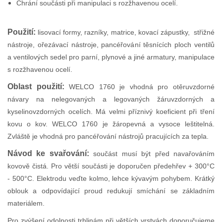
Chrání součásti při manipulaci s rozžhavenou ocelí.
Použití:
lisovací formy, razníky, matrice, kovací zápustky, střižné
nástroje, ořezávací nástroje, pancéřování těsnících ploch ventilů
a ventilových sedel pro parní, plynové a jiné armatury, manipulace
s rozžhavenou ocelí.
Oblast použití:
WELCO 1760 je vhodná pro otěruvzdorné
návary na nelegovaných a legovaných žáruvzdorných a
kyselinovzdorných ocelích. Má velmi příznivý koeficient při tření
kovu o kov. WELCO 1760 je žáropevná a vysoce leštitelná.
Zvláště je vhodná pro pancéřování nástrojů pracujících za tepla.
Návod ke svařování:
součást musí být před navařováním
kovově čistá. Pro větší součásti je doporučen předehřev + 300°C
- 500°C. Elektrodu veďte kolmo, lehce kývavým pohybem. Krátký
oblouk a odpovídající proud redukují smíchání se základním
materiálem.
Pro zvýšení odolnosti trhlinám při větších vrstvách doporučujeme