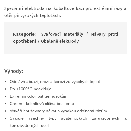
Speciální elektroda na kobaltové bázi pro extrémní rázy a
otěr při vysokých teplotách.
Kategorie:
Svařovací materiály
/
Návary proti
opotřebení
/
Obalené elektrody
Výhody:
Odolává abrazi, erozi a korozi za vysokých teplot.
Do +1000°C neoxiduje.
Extrémní odolnost termošokům.
Chrom - kobaltová slitina bez feritu.
Vytváří houževnatý návar s vysokou odolností rázům.
Svařuje všechny typy austenitických žáruvzdorných a
korozivzdorných ocelí.