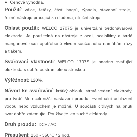
Cenově výhodná.
Použití:
válce, řetězy, části bagrů, rýpadla, stavební stroje,
řezné nástroje pracující za studena, silniční stroje.
Oblast použití:
WELCO 1707S je univerzální tvrdonávarová
elektroda. Je použitelná na nástroje z oceli, ocelolitiny a tvrdé
manganové oceli opotřebené vlivem současného namáhání rázy
a tlakem.
Svařovací vlastnosti:
WELCO 1707S je snadno svařující
elektroda s dobře odstranitelnou struskou.
Výtěžnost:
120%.
Návod ke svařování:
krátký oblouk, strmé vedení elektrody,
pro tvrdé Mn-oceli nižší nastavení proudu. Eventuální ochlazení
vodou nebo vzduchem je možné. U součástí citlivých na pnutí
svar dobře zatemujte. Používejte jen suché elektrody.
Druh proudu:
DC+ / AC
Přesušení:
250 - 350°C / 2 hod.