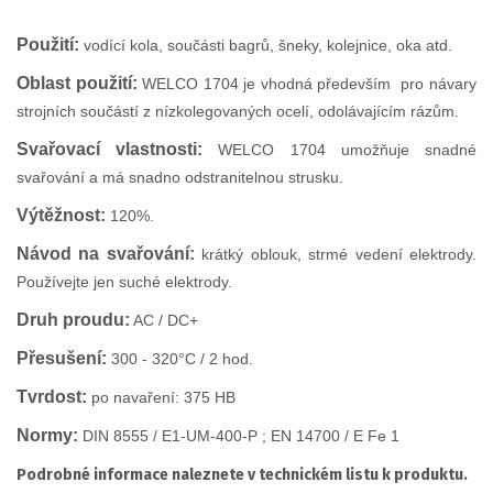
Použití:
vodící kola, součásti bagrů, šneky, kolejnice, oka atd.
Oblast použití:
WELCO 1704 je vhodná především pro návary
strojních součástí z nízkolegovaných ocelí, odolávajícím rázům.
Svařovací vlastnosti:
WELCO 1704 umožňuje snadné
svařování a má snadno odstranitelnou strusku.
Výtěžnost:
120%.
Návod na svařování:
krátký oblouk, strmé vedení elektrody.
Používejte jen suché elektrody.
Druh proudu:
AC / DC+
Přesušení:
300 - 320°C / 2 hod.
Tvrdost:
po navaření: 375 HB
Normy:
DIN 8555 / E1-UM-400-P ; EN 14700 / E Fe 1
Podrobné informace naleznete v technickém listu k produktu.