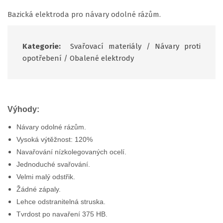
Bazická elektroda pro návary odolné rázům.
Kategorie:
Svařovací materiály
/
Návary proti
opotřebení
/
Obalené elektrody
Výhody:
Návary odolné rázům.
Vysoká výtěžnost: 120%
Navařování nízkolegovaných ocelí.
Jednoduché svařování.
Velmi malý odstřik.
Žádné zápaly.
Lehce odstranitelná struska.
Tvrdost po navaření 375 HB.