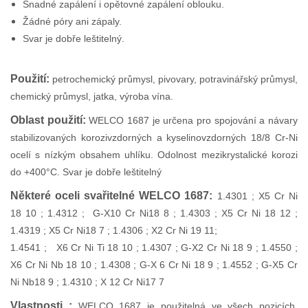
Snadné zapálení i opětovné zapálení oblouku.
Žádné póry ani zápaly.
Svar je dobře leštitelný.
Použití:
petrochemický průmysl, pivovary, potravinářský průmysl,
chemický průmysl, jatka, výroba vína.
Oblast použití:
WELCO 1687 je určena pro spojování a návary
stabilizovaných korozivzdorných a kyselinovzdorných 18/8 Cr-Ni
ocelí s nízkým obsahem uhlíku. Odolnost mezikrystalické korozi
do +400°C. Svar je dobře leštitelný
Některé oceli svařitelné WELCO 1687:
1.4301 ; X5 Cr Ni
18 10 ; 1.4312 ; G-X10 Cr Ni18 8 ; 1.4303 ; X5 Cr Ni 18 12 ;
1.4319 ; X5 Cr Ni18 7 ; 1.4306 ; X2 Cr Ni 19 11;
1.4541 ; X6 Cr Ni Ti 18 10 ; 1.4307 ; G-X2 Cr Ni 18 9 ; 1.4550 ;
X6 Cr Ni Nb 18 10 ; 1.4308 ; G-X 6 Cr Ni 18 9 ; 1.4552 ; G-X5 Cr
Ni Nb18 9 ; 1.4310 ; X 12 Cr Ni17 7
Vlastnosti :
WELCO 1687 je použitelná ve všech pozicích,