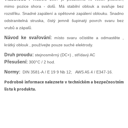
mimo pozice shora - dolů. Má stabilní oblouk a svařuje bez
rozstřiku. Snadné zapálení a opětovné zapálení oblouku. Snadno
odstranitelná struska, čistý jemně šupinatý povrch svaru bez
vrubů a zápalů.
Návod ke svařování:
místo svaru očistěte a odmastěte ,
krátký oblouk , používejte pouze suché elektrody.
Druh proudu:
stejnosměrný (DC+) , střídavý AC
Přesušení:
300°C / 2 hod.
Normy:
DIN 3581-A / E 19 9 Nb 12; AWS A5.4 / E347-16.
Podrobné informace naleznete v technickém a bezpečnostním
listu k produktu.