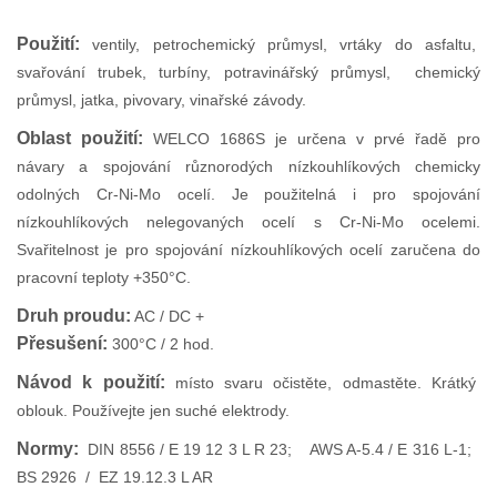
Použití:
ventily, petrochemický průmysl, vrtáky do asfaltu,
svařování trubek, turbíny, potravinářský průmysl, chemický
průmysl, jatka, pivovary, vinařské závody.
Oblast použití:
WELCO 1686S je určena v prvé řadě pro
návary a spojování různorodých nízkouhlíkových chemicky
odolných Cr-Ni-Mo ocelí. Je použitelná i pro spojování
nízkouhlíkových nelegovaných ocelí s Cr-Ni-Mo ocelemi.
Svařitelnost je pro spojování nízkouhlíkových ocelí zaručena do
pracovní teploty +350°C.
Druh proudu:
AC / DC +
Přesušení:
300°C / 2 hod.
Návod k použití:
místo svaru očistěte, odmastěte. Krátký
oblouk. Používejte jen suché elektrody.
Normy:
DIN 8556 / E 19 12 3 L R 23; AWS A-5.4 / E 316 L-1;
BS 2926 / EZ 19.12.3 L AR