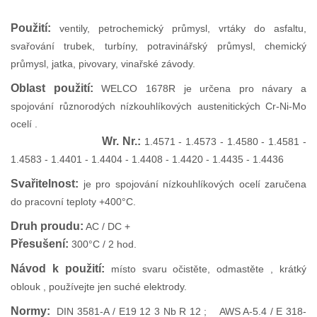
Použití:
ventily, petrochemický průmysl, vrtáky do asfaltu,
svařování trubek, turbíny, potravinářský průmysl, chemický
průmysl, jatka, pivovary, vinařské závody.
Oblast použití:
WELCO 1678R je určena pro návary a
spojování různorodých nízkouhlíkových austenitických Cr-Ni-Mo
ocelí .
Wr. Nr.:
1.4571 - 1.4573 - 1.4580 - 1.4581 -
1.4583 - 1.4401 - 1.4404 - 1.4408 - 1.4420 - 1.4435 - 1.4436
Svařitelnost:
je pro spojování nízkouhlíkových ocelí zaručena
do pracovní teploty +400°C.
Druh proudu:
AC / DC +
Přesušení:
300°C / 2 hod.
Návod k použití:
místo svaru očistěte, odmastěte , krátký
oblouk , používejte jen suché elektrody.
Normy:
DIN 3581-A / E19 12 3 Nb R 12 ; AWS A-5.4 / E 318-