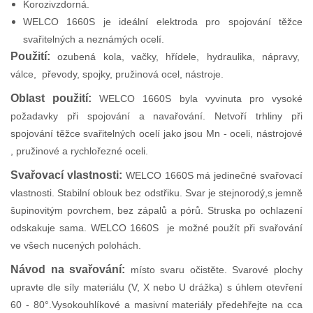
Korozivzdorná.
WELCO 1660S je ideální elektroda pro spojování těžce
svařitelných a neznámých ocelí.
Použití:
ozubená kola, vačky, hřídele, hydraulika, nápravy,
válce, převody, spojky, pružinová ocel, nástroje.
Oblast použití:
WELCO 1660S byla vyvinuta pro vysoké
požadavky při spojování a navařování. Netvoří trhliny při
spojování těžce svařitelných ocelí jako jsou Mn - oceli, nástrojové
, pružinové a rychlořezné oceli.
Svařovací vlastnosti:
WELCO 1660S má jedinečné svařovací
vlastnosti. Stabilní oblouk bez odstřiku. Svar je stejnorodý,s jemně
šupinovitým povrchem, bez zápalů a pórů. Struska po ochlazení
odskakuje sama. WELCO 1660S je možné použít při svařování
ve všech nucených polohách.
Návod na svařování:
místo svaru očistěte. Svarové plochy
upravte dle síly materiálu (V, X nebo U drážka) s úhlem otevření
60 - 80°.Vysokouhlíkové a masivní materiály předehřejte na cca