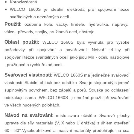
Korozivzdorná.
WELCO 1660S je ideální elektroda pro spojování těžce
svařitelných a neznámých ocelí.
Použití:
ozubená kola, vačky, hřídele, hydraulika, nápravy,
válce, převody, spojky, pružinová ocel, nástroje.
Oblast použití:
WELCO 1660S byla vyvinuta pro vysoké
požadavky při spojování a navařování. Netvoří trhliny při
spojování těžce svařitelných ocelí jako jsou Mn - oceli, nástrojové
, pružinové a rychlořezné oceli.
Svařovací vlastnosti:
WELCO 1660S má jedinečné svařovací
vlastnosti. Stabilní oblouk bez odstřiku. Svar je stejnorodý,s jemně
šupinovitým povrchem, bez zápalů a pórů. Struska po ochlazení
odskakuje sama. WELCO 1660S je možné použít při svařování
ve všech nucených polohách.
Návod na svařování:
místo svaru očistěte. Svarové plochy
upravte dle síly materiálu (V, X nebo U drážka) s úhlem otevření
60 - 80°.Vysokouhlíkové a masivní materiály předehřejte na cca