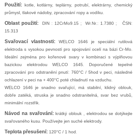
Použití:
kotle, kotlárny, teplárny, potrubí, elektrárny, chemický
průmysl, tlakové nádoby, zpracování ropy a vodíku.
Oblast použití:
DIN : 12CrMo9.15 ; Wr.Nr.: 1.7380 ; ČSN:
15.313
Svařovací vlastnosti:
WELCO 1646 je speciální rutilová
elektroda s vysokou pevností pro spojování ocelí na bázi Cr-Mo.
Ideální zejména pro kořenové svary v kombinaci s výplňovou
bazickou elektrodou WELCO 1645. Doporučené tepelné
zpracování pro odstranění pnutí: 760°C / 5hod v peci, následné
ochlazení v peci na + 400°C poté chladnutí na vzduchu.
WELCO 1646 je snadno svařující, má stabilní, klidný oblouk,
dobře zatéká, struska je snadno odstranitelná, svar bez vrubů,
minimální rozstřik.
Návod na svařování:
krátký oblouk , elektrodou se dotýkejte
svařovaného kusu. Používejte jen suché elektrody.
Teplota přesušení:
120°C / 1 hod.