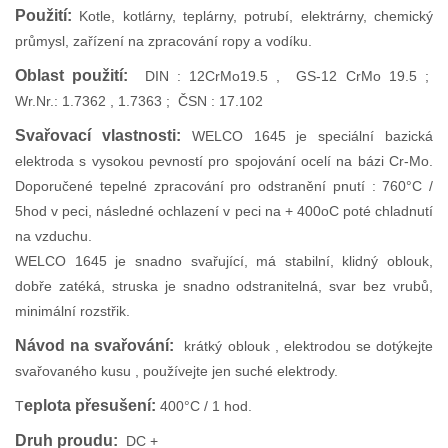
Použití:
Kotle, kotlárny, teplárny, potrubí, elektrárny, chemický
průmysl, zařízení na zpracování ropy a vodíku.
Oblast použití:
DIN : 12CrMo19.5 , GS-12 CrMo 19.5 ;
Wr.Nr.: 1.7362 , 1.7363 ; ČSN : 17.102
Svařovací vlastnosti:
WELCO 1645 je speciální bazická
elektroda s vysokou pevností pro spojování ocelí na bázi Cr-Mo.
Doporučené tepelné zpracování pro odstranění pnutí : 760°C /
5hod v peci, následné ochlazení v peci na + 400oC poté chladnutí
na vzduchu.
WELCO 1645 je snadno svařující, má stabilní, klidný oblouk,
dobře zatéká, struska je snadno odstranitelná, svar bez vrubů,
minimální rozstřik.
Návod na svařování:
krátký oblouk , elektrodou se dotýkejte
svařovaného kusu , používejte jen suché elektrody.
eplota přesušení:
T
400°C / 1 hod.
Druh proudu:
DC +