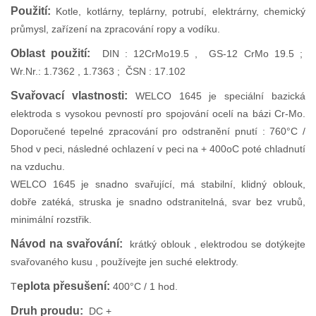
Použití:
Kotle, kotlárny, teplárny, potrubí, elektrárny, chemický
průmysl, zařízení na zpracování ropy a vodíku.
Oblast použití:
DIN : 12CrMo19.5 , GS-12 CrMo 19.5 ;
Wr.Nr.: 1.7362 , 1.7363 ; ČSN : 17.102
Svařovací vlastnosti:
WELCO 1645 je speciální bazická
elektroda s vysokou pevností pro spojování ocelí na bázi Cr-Mo.
Doporučené tepelné zpracování pro odstranění pnutí : 760°C /
5hod v peci, následné ochlazení v peci na + 400oC poté chladnutí
na vzduchu.
WELCO 1645 je snadno svařující, má stabilní, klidný oblouk,
dobře zatéká, struska je snadno odstranitelná, svar bez vrubů,
minimální rozstřik.
Návod na svařování:
krátký oblouk , elektrodou se dotýkejte
svařovaného kusu , používejte jen suché elektrody.
eplota přesušení:
T
400°C / 1 hod.
Druh proudu:
DC +