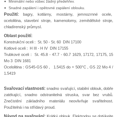
Minimální nebo vůbec žádný předehřev.
Snadné zapálení i opětovné zapálení oblouku.
Použití:
bagry, kotlárny, mostárny, jemnozrnné ocele,
ocelolitina, stavební stroje, kamenolomy, zemědělské stroje,
chladírenský průmysl.
Oblast použití:
Konstrukční oceli : St. 50 - St. 60 DIN 17100
Kotlové oceli : H III - H IV DIN 17155
Trubkové oceli : St. 45.8 - 47.7 - 60.7 1629, 17172, 17175, 15
Mo 3 DIN 1681
Ocelolitina : GS45-GS 60 , 1.5415 do + 500°C , GS 22 Mo 4 /
1.5419
Svařovací vlastnosti:
snadno svařující, stabilní oblouk, dobře
zatékající, snadno odstranitelná struska, svar bez vrubů.
Znečistění základního materiálu neovlivňuje svařitelnost.
Použitelná i na střídavý proud.
Návod na svařování:
Krátký oblouk. Elektrodou se dotýkejte