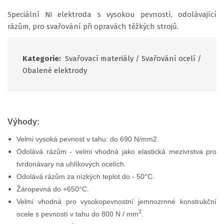
Speciální Ni elektroda s vysokou pevností, odolávající
rázům, pro svařování při opravách těžkých strojů.
Kategorie:
Svařovací materiály
/
Svařování ocelí
/
Obalené elektrody
Výhody:
Velmi vysoká pevnost v tahu: do 690 N/mm2.
Odolává rázům - velmi vhodná jako elastická mezivrstva pro
tvrdonávary na uhlíkových ocelích.
Odolává rázům za nízkých teplot do - 50°C.
Žáropevná do +650°C.
Velmi vhodná pro vysokopevnostní jemnozrnné konstrukční
​2
ocele s pevností v tahu do 800 N / mm
.