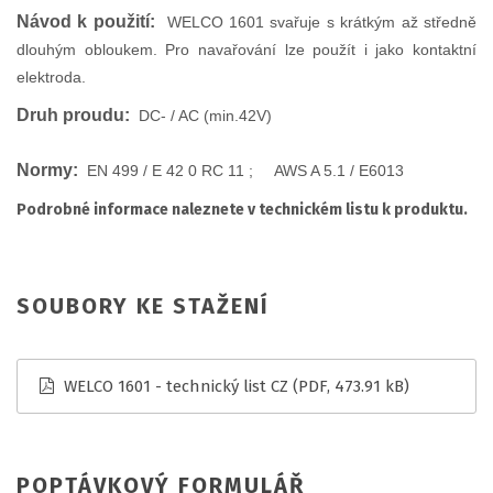
Návod k použití:
WELCO 1601 svařuje s krátkým až středně
dlouhým obloukem. Pro navařování lze použít i jako kontaktní
elektroda.
Druh proudu:
DC- / AC (min.42V)
Normy:
EN 499 / E 42 0 RC 11 ; AWS A 5.1 / E6013
Podrobné informace naleznete v technickém listu k produktu.
SOUBORY KE STAŽENÍ
WELCO 1601 - technický list CZ
(PDF, 473.91 kB)
POPTÁVKOVÝ FORMULÁŘ