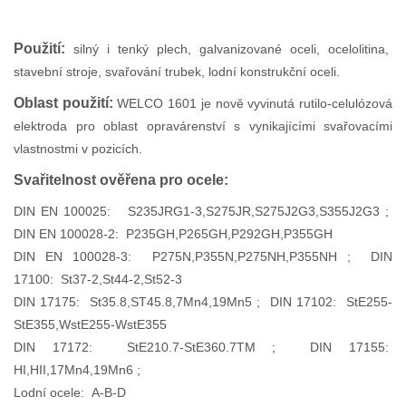
Použití:
silný i tenký plech, galvanizované oceli, ocelolitina,
stavební stroje, svařování trubek, lodní konstrukční oceli.
Oblast použití:
WELCO 1601 je nově vyvinutá rutilo-celulózová
elektroda pro oblast opravárenství s vynikajícími svařovacími
vlastnostmi v pozicích.
Svařitelnost ověřena pro ocele:
DIN EN 100025: S235JRG1-3,S275JR,S275J2G3,S355J2G3 ;
DIN EN 100028-2: P235GH,P265GH,P292GH,P355GH
DIN EN 100028-3: P275N,P355N,P275NH,P355NH ; DIN
17100: St37-2,St44-2,St52-3
DIN 17175: St35.8,ST45.8,7Mn4,19Mn5 ; DIN 17102: StE255-
StE355,WstE255-WstE355
DIN 17172: StE210.7-StE360.7TM ; DIN 17155:
HI,HII,17Mn4,19Mn6 ;
Lodní ocele: A-B-D