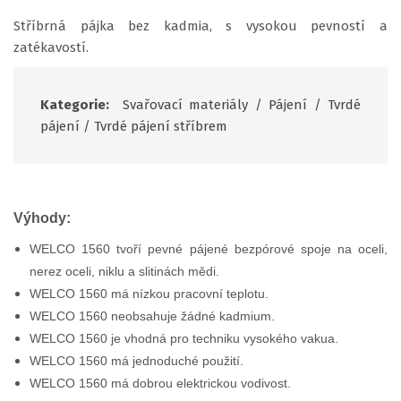
Stříbrná pájka bez kadmia, s vysokou pevností a
zatékavostí.
Kategorie:
Svařovací materiály
/
Pájení
/
Tvrdé
pájení
/
Tvrdé pájení stříbrem
Výhody:
WELCO 1560 tvoří pevné pájené bezpórové spoje na oceli,
nerez oceli, niklu a slitinách mědi.
WELCO 1560 má nízkou pracovní teplotu.
WELCO 1560 neobsahuje žádné kadmium.
WELCO 1560 je vhodná pro techniku vysokého vakua.
WELCO 1560 má jednoduché použití.
WELCO 1560 má dobrou elektrickou vodivost.