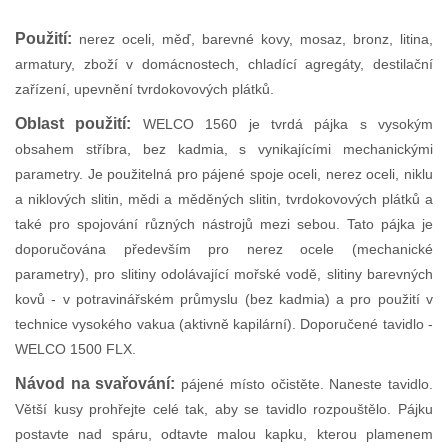
Použití:
n
erez oceli, měď, barevné kovy, mosaz, bronz, litina,
armatury, zboží v domácnostech, chladící agregáty, destilační
zařízení, upevnění tvrdokovových plátků.
Oblast použití:
WELCO 1560 je tvrdá pájka s vysokým
obsahem stříbra, bez kadmia, s vynikajícími mechanickými
parametry. Je použitelná pro pájené spoje oceli, nerez oceli, niklu
a niklových slitin, mědi a měděných slitin, tvrdokovových plátků a
také pro spojování různých nástrojů mezi sebou. Tato pájka je
doporučována především pro nerez ocele (mechanické
parametry), pro slitiny odolávající mořské vodě, slitiny barevných
kovů - v potravinářském průmyslu (bez kadmia) a pro použití v
technice vysokého vakua (aktivně kapilární). Doporučené tavidlo -
WELCO 1500 FLX.
Návod na svařování:
pájené místo očistěte. Naneste tavidlo.
Větší kusy prohřejte celé tak, aby se tavidlo rozpouštělo. Pájku
postavte nad spáru, odtavte malou kapku, kterou plamenem