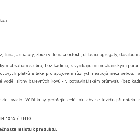
akua
, litina, armatury, zboží v domácnostech, chladící agregáty, destilační
m obsahem stříbra, bez kadmia, s vynikajícími mechanickými parametr
rdokovových plátků a také pro spojování různých nástrojů mezi sebou.
ké vodě, slitiny barevných kovů - v potravinářském průmyslu (bez kad
avte tavidlo. Větší kusy prohřejte celé tak, aby se tavidlo při dotek
 EN 1045 / FH10
čnostním listu k produktu.