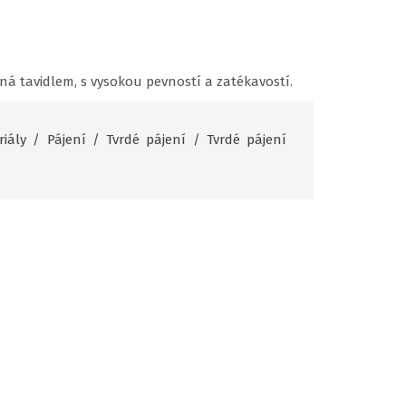
ná tavidlem, s vysokou pevností a zatékavostí.
iály
/
Pájení
/
Tvrdé pájení
/
Tvrdé pájení