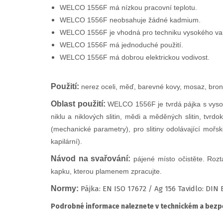
WELCO 1556F má nízkou pracovní teplotu.
WELCO 1556F neobsahuje žádné kadmium.
WELCO 1556F je vhodná pro techniku vysokého v
WELCO 1556F má jednoduché použití.
WELCO 1556F má dobrou elektrickou vodivost.
Použití:
n
erez oceli, měď, barevné kovy, mosaz, bronz
Oblast použití:
WELCO 1556F je tvrdá pájka s vysoký
niklu a niklových slitin, mědi a měděných slitin, tv
(mechanické parametry), pro slitiny odolávající mořs
kapilární).
Návod na svařování:
p
ájené místo očistěte. Rozt
kapku, kterou plamenem zpracujte.
Normy:
Pájka: EN ISO 17672 / Ag 156 Tavidlo: DIN
Podrobné informace naleznete v technickém a bezpe