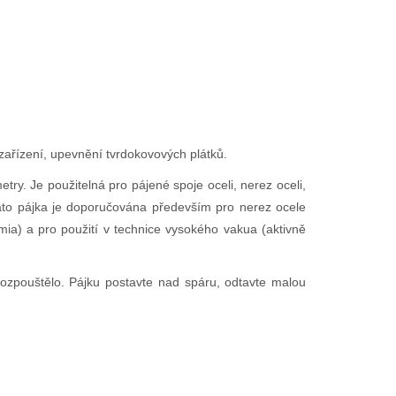
 zařízení, upevnění tvrdokovových plátků.
y. Je použitelná pro pájené spoje oceli, nerez oceli,
 Tato pájka je doporučována především pro nerez ocele
mia) a pro použití v technice vysokého vakua (aktivně
u rozpouštělo. Pájku postavte nad spáru, odtavte malou