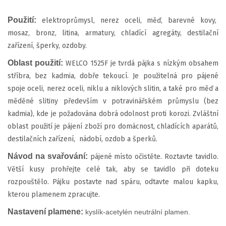
Použití:
elektroprůmysl, nerez oceli, měď, barevné kovy,
mosaz, bronz, litina, armatury, chladící agregáty, destilační
zařízení, šperky, ozdoby.
Oblast použití:
WELCO 1525F je tvrdá pájka s nízkým obsahem
stříbra, bez kadmia, dobře tekoucí. Je použitelná pro pájené
spoje oceli, nerez oceli, niklu a niklových slitin, a také pro měď a
měděné slitiny především v potravinářském průmyslu (bez
kadmia), kde je požadována dobrá odolnost proti korozi. Zvláštní
oblast použití je pájení zboží pro domácnost, chladících aparátů,
destilačních zařízení, nádobí, ozdob a šperků.
Návod na svařování:
pájené místo očistěte. Roztavte tavidlo.
Větší kusy prohřejte celé tak, aby se tavidlo při doteku
rozpouštělo. Pájku postavte nad spáru, odtavte malou kapku,
kterou plamenem zpracujte.
Nastavení plamene:
k
yslík-acetylén neutrální plamen.