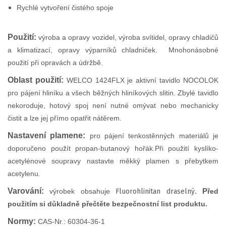
Rychlé vytvoření čistého spoje
Použití:
v
ýroba a opravy vozidel, výroba svítidel, opravy chladičů
a klimatizací, opravy výparníků chladniček. Mnohonásobné
použití při opravách a údržbě.
Oblast použití:
WELCO 1424FLX je aktivní tavidlo NOCOLOK
pro pájení hliníku a všech běžných hliníkových slitin. Zbylé tavidlo
nekoroduje, hotový spoj není nutné omývat nebo mechanicky
čistit a lze jej přímo opatřit nátěrem.
Nastavení plamene:
p
ro pájení tenkostěnných materiálů je
doporučeno použít propan-butanový hořák.Při použití kyslíko-
acetylénové soupravy nastavte měkký plamen s přebytkem
acetylenu.
Varování:
.
P
výrobek obsahuje
Fluorohlinitan draselný
řed
použitím si důkladně přečtěte bezpečnostní list produktu.
Normy:
CAS-Nr.: 60304-36-1