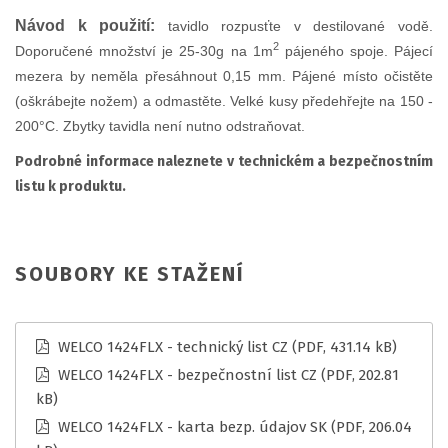
Návod k použití:
t
avidlo rozpusťte v destilované vodě.
​2
Doporučené množství je 25-30g na 1m
pájeného spoje. Pájecí
mezera by neměla přesáhnout 0,15 mm. Pájené místo očistěte
(oškrábejte nožem) a odmastěte. Velké kusy předehřejte na 150 -
200°C. Zbytky tavidla není nutno odstraňovat.
Podrobné informace naleznete v technickém a bezpečnostním
listu k produktu.
SOUBORY KE STAŽENÍ
WELCO 1424FLX - technický list CZ
(PDF, 431.14 kB)
WELCO 1424FLX - bezpečnostní list CZ
(PDF, 202.81
kB)
WELCO 1424FLX - karta bezp. údajov SK
(PDF, 206.04