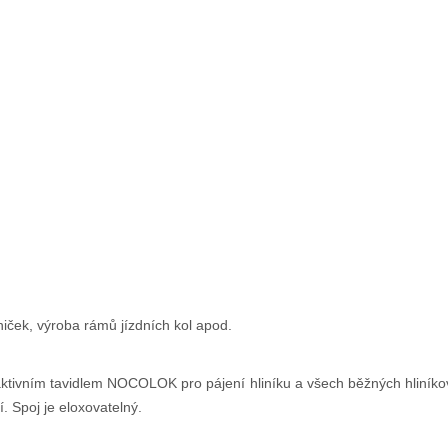
niček, výroba rámů jízdních kol apod.
ktivním tavidlem NOCOLOK pro pájení hliníku a všech běžných hliníko
. Spoj je eloxovatelný.