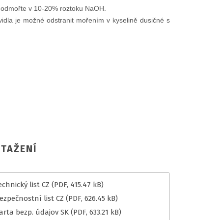
 a odmořte v 10-20% roztoku NaOH.
idla je možné odstranit mořením v kyselině dusičné s
TAŽENÍ
chnický list CZ
(PDF, 415.47 kB)
ezpečnostní list CZ
(PDF, 626.45 kB)
arta bezp. údajov SK
(PDF, 633.21 kB)