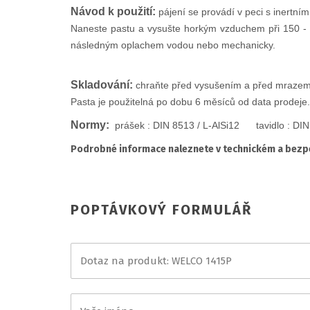
Návod k použití:
p
ájení se provádí v peci s inert
Naneste pastu a vysušte horkým vzduchem při 150 - 1
následným oplachem vodou nebo mechanicky.
Skladování:
c
hraňte před vysušením a před mrazem.
Pasta je použitelná po dobu 6 měsíců od data prodeje.
Normy:
p
rášek : DIN 8513 / L-AlSi12 tavidlo : DIN
Podrobné informace naleznete v technickém a bezpe
POPTÁVKOVÝ FORMULÁŘ