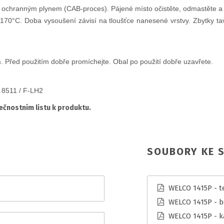
ním ochranným plynem (CAB-proces). Pájené místo očistěte, odmastěte
70°C. Doba vysoušení závisí na tloušťce nanesené vrstvy. Zbytky tav
 Před použitím dobře promíchejte. Obal po použití dobře uzavřete.
 8511 / F-LH2
čnostním listu k produktu.
SOUBORY KE S
WELCO 1415P - te
WELCO 1415P - b
WELCO 1415P - k