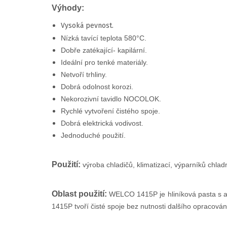
Výhody:
Vysoká pevnost.
Nízká tavící teplota 580°C.
Dobře zatékající- kapilární.
Ideální pro tenké materiály.
Netvoří trhliny.
Dobrá odolnost korozi.
Nekorozivní tavidlo NOCOLOK.
Rychlé vytvoření čistého spoje.
Dobrá elektrická vodivost.
Jednoduché použití.
Použití:
v
ýroba chladičů, klimatizací, výparníků chlad
Oblast použití:
WELCO 1415P je hliníková pasta s a
1415P tvoří čisté spoje bez nutnosti dalšího opracování