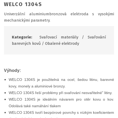
WELCO 1304S
Univerzální aluminiumbronzová elektroda s vysokými
mechanickými parametry.
Kategorie:
Svařovací materiály
/
Svařování
barevných kovů
/
Obalené elektrody
Výhody:
WELCO 1304S je použitelná na ocel, šedou litinu, barevné
kovy, monely a aluminiové bronzy.
WELCO 1304S řeší problémy při svařování nesvařitelné" litiny.
WELCO 1304S je ideálním návarem pro otěr kovu o kov.
Odolává také namáhání tlakem
WELCO 1304S tvoří bezpórové povrchy s nízkým koeficientem