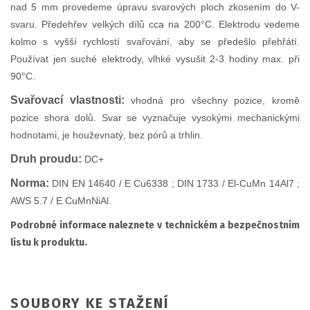
nad 5 mm provedeme úpravu svarových ploch zkosením do V-
svaru. Předehřev velkých dílů cca na 200°C. Elektrodu vedeme
kolmo s vyšší rychlostí svařování, aby se předešlo přehřátí.
Používat jen suché elektrody, vlhké vysušit 2-3 hodiny max. při
90°C.
Svařovací vlastnosti:
v
hodná pro všechny pozice, kromě
pozice shora dolů. Svar se vyznačuje vysokými mechanickými
hodnotami, je houževnatý, bez pórů a trhlin.
Druh proudu:
DC+
Norma:
DIN EN 14640 / E Cu6338 ;
DIN 1733 / El-CuMn 14Al7 ;
AWS 5.7 / E.CuMnNiAl.
Podrobné informace naleznete v technickém a bezpečnostním
listu k produktu.
SOUBORY KE STAŽENÍ