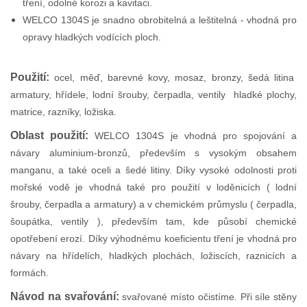
tření, odolné korozi a kavitaci.
WELCO 1304S je snadno obrobitelná a leštitelná - vhodná pro
opravy hladkých vodících ploch.
Použití:
o
cel, měď, barevné kovy, mosaz, bronzy, šedá litina
armatury, hřídele, lodní šrouby, čerpadla, ventily hladké plochy,
matrice, razníky, ložiska.
Oblast použití:
WELCO 1304S je vhodná pro spojování a
návary aluminium-bronzů, především s vysokým obsahem
manganu, a také oceli a šedé litiny. Díky vysoké odolnosti proti
mořské vodě je vhodná také pro použití v loděnicích ( lodní
šrouby, čerpadla a armatury) a v chemickém průmyslu ( čerpadla,
šoupátka, ventily ), především tam, kde působí chemické
opotřebení erozí. Díky výhodnému koeficientu tření je vhodná pro
návary na hřídelích, hladkých plochách, ložiscích, raznicích a
formách.
Návod na svařování:
s
vařované místo očistíme. Při síle stěny