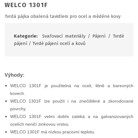
WELCO 1301F
Tvrdá pájka obalená tavidlem pro ocel a měděné kovy
Kategorie:
Svařovací materiály
/
Pájení
/
Tvrdé
pájení
/
Tvrdé pájení ocelí a kovů
Výhody:
WELCO 1301F je použitelná na oceli, litině a barevných
kovech.
WELCO 1301F lze použít i na znečištěné a zkorodované
povrchy.
WELCO 1301F velmi dobře zatéká a na galvanizovaných
ocelích neničí zinkovou vrstvu.
WELCO 1301F má nízkou pracovní teplotu.