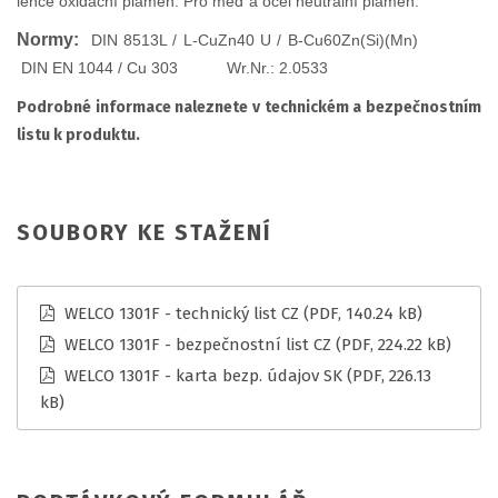
lehce oxidační plamen. Pro měď a ocel neutrální plamen.
Normy:
DIN 8513L / L-CuZn40 U / B-Cu60Zn(Si)(Mn)
DIN EN 1044 / Cu 303 Wr.Nr.: 2.0533
Podrobné informace naleznete v technickém a bezpečnostním
listu k produktu.
SOUBORY KE STAŽENÍ
WELCO 1301F - technický list CZ
(PDF, 140.24 kB)
WELCO 1301F - bezpečnostní list CZ
(PDF, 224.22 kB)
WELCO 1301F - karta bezp. údajov SK
(PDF, 226.13
kB)