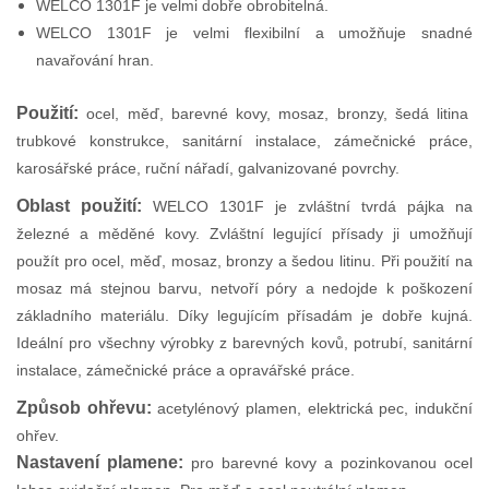
WELCO 1301F je velmi dobře obrobitelná.
WELCO 1301F je velmi flexibilní a umožňuje snadné
navařování hran.
Použití:
ocel, měď, barevné kovy, mosaz, bronzy, šedá litina
trubkové konstrukce, sanitární instalace, zámečnické práce,
karosářské práce, ruční nářadí, galvanizované povrchy.
Oblast použití:
WELCO 1301F je zvláštní tvrdá pájka na
železné a měděné kovy. Zvláštní legující přísady ji umožňují
použít pro ocel, měď, mosaz, bronzy a šedou litinu. Při použití na
mosaz má stejnou barvu, netvoří póry a nedojde k poškození
základního materiálu. Díky legujícím přísadám je dobře kujná.
Ideální pro všechny výrobky z barevných kovů, potrubí, sanitární
instalace, zámečnické práce a opravářské práce.
Způsob ohřevu:
acetylénový plamen, elektrická pec, indukční
ohřev.
Nastavení plamene:
pro barevné kovy a pozinkovanou ocel