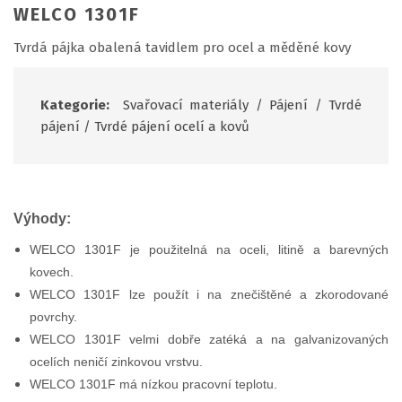
WELCO 1301F
Tvrdá pájka obalená tavidlem pro ocel a měděné kovy
Kategorie:
Svařovací materiály
/
Pájení
/
Tvrdé
pájení
/
Tvrdé pájení ocelí a kovů
Výhody:
WELCO 1301F je použitelná na oceli, litině a barevných
kovech.
WELCO 1301F lze použít i na znečištěné a zkorodované
povrchy.
WELCO 1301F velmi dobře zatéká a na galvanizovaných
ocelích neničí zinkovou vrstvu.
WELCO 1301F má nízkou pracovní teplotu.