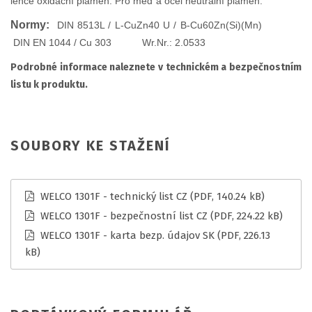
lehce oxidační plamen. Pro měď a ocel neutrální plamen.
Normy:
DIN 8513L / L-CuZn40 U / B-Cu60Zn(Si)(Mn)
DIN EN 1044 / Cu 303 Wr.Nr.: 2.0533
Podrobné informace naleznete v technickém a bezpečnostním
listu k produktu.
SOUBORY KE STAŽENÍ
WELCO 1301F - technický list CZ
(PDF, 140.24 kB)
WELCO 1301F - bezpečnostní list CZ
(PDF, 224.22 kB)
WELCO 1301F - karta bezp. údajov SK
(PDF, 226.13
kB)