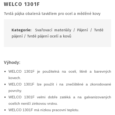
WELCO 1301F
Tvrdá pájka obalená tavidlem pro ocel a měděné kovy
Kategorie:
Svařovací materiály
/
Pájení
/
Tvrdé
pájení
/
Tvrdé pájení ocelí a kovů
Výhody:
WELCO 1301F je použitelná na oceli, litině a barevných
kovech.
WELCO 1301F lze použít i na znečištěné a zkorodované
povrchy.
WELCO 1301F velmi dobře zatéká a na galvanizovaných
ocelích neničí zinkovou vrstvu.
WELCO 1301F má nízkou pracovní teplotu.