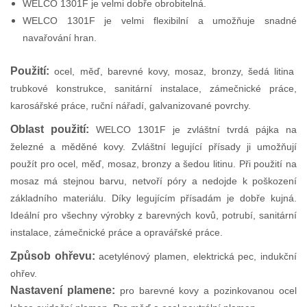
WELCO 1301F je velmi dobře obrobitelná.
WELCO 1301F je velmi flexibilní a umožňuje snadné
navařování hran.
Použití:
ocel, měď, barevné kovy, mosaz, bronzy, šedá litina
trubkové konstrukce, sanitární instalace, zámečnické práce,
karosářské práce, ruční nářadí, galvanizované povrchy.
Oblast použití:
WELCO 1301F je zvláštní tvrdá pájka na
železné a měděné kovy. Zvláštní legující přísady ji umožňují
použít pro ocel, měď, mosaz, bronzy a šedou litinu. Při použití na
mosaz má stejnou barvu, netvoří póry a nedojde k poškození
základního materiálu. Díky legujícím přísadám je dobře kujná.
Ideální pro všechny výrobky z barevných kovů, potrubí, sanitární
instalace, zámečnické práce a opravářské práce.
Způsob ohřevu:
acetylénový plamen, elektrická pec, indukční
ohřev.
Nastavení plamene:
pro barevné kovy a pozinkovanou ocel