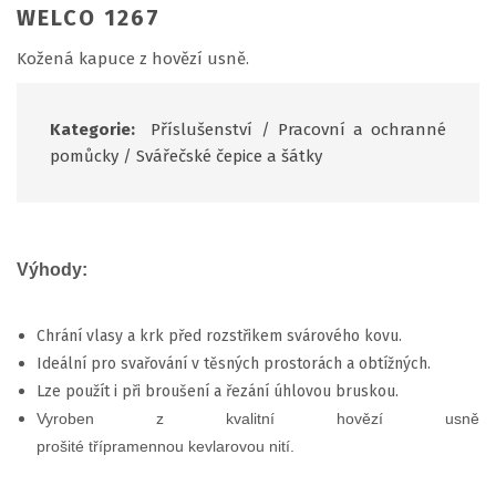
WELCO 1267
Kožená kapuce z hovězí usně.
Kategorie:
Příslušenství
/
Pracovní a ochranné
pomůcky
/
Svářečské čepice a šátky
Výhody:
Chrání vlasy a krk před rozstřikem svárového kovu.
Ideální pro svařování v těsných prostorách a obtížných.
Lze použít i při broušení a řezání úhlovou bruskou.
Vyroben z kvalitní hovězí usně
prošité třípramennou kevlarovou nití.