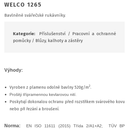
WELCO 1265
Bavlněné svářečské rukávníky.
Kategorie:
Příslušenství
/
Pracovní a ochranné
pomůcky
/
Blůzy, kalhoty a zástěry
Výhody:
2
Vyroben z plamenu odolné bavlny 520g/m
.
Prošitý třípramennou kevlarovou nití.
Poskytují dokonalou ochranu před rozstřikem svárového kovu
nebo při řezání a broušení.
Norma:
EN ISO 11611 (2015) Třída 2/A1+A2; TÜV BP