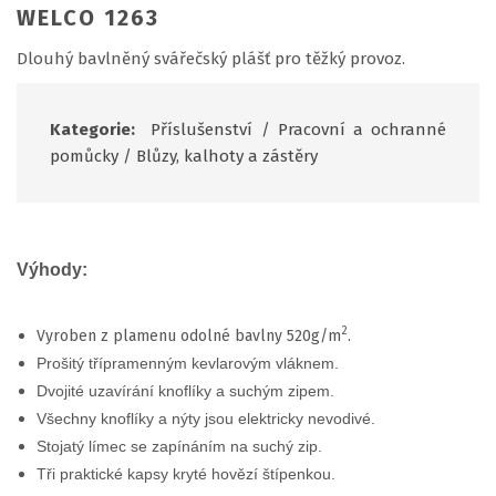
WELCO 1263
Dlouhý bavlněný svářečský plášť pro těžký provoz.
Kategorie:
Příslušenství
/
Pracovní a ochranné
pomůcky
/
Blůzy, kalhoty a zástěry
Výhody:
2
Vyroben z plamenu odolné bavlny 520g/m
.
Prošitý třípramenným kevlarovým vláknem.
Dvojité uzavírání knoflíky a suchým zipem.
Všechny knoflíky a nýty jsou elektricky nevodivé.
Stojatý límec se zapínáním na suchý zip.
Tři praktické kapsy kryté hovězí štípenkou.