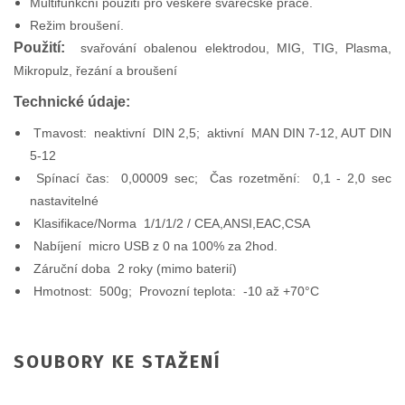
Multifunkční použití pro veškeré svářečské práce.
Režim broušení.
Použití:
svařování obalenou elektrodou, MIG, TIG, Plasma,
Mikropulz, řezání a broušení
Technické údaje:
Tmavost: neaktivní DIN 2,5; aktivní MAN DIN 7-12, AUT DIN
5-12
Spínací čas: 0,00009 sec; Čas rozetmění: 0,1 - 2,0 sec
nastavitelné
Klasifikace/Norma 1/1/1/2 / CEA,ANSI,EAC,CSA
Nabíjení micro USB z 0 na 100% za 2hod.
Záruční doba 2 roky (mimo baterií)
Hmotnost: 500g; Provozní teplota: -10 až +70°C
SOUBORY KE STAŽENÍ