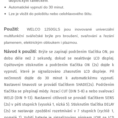
dioptrickým rámečkem
.
Automatické vypnutí do 30 minut.
Lze je vložit do pološtítu nebo celohlavového štítu.
Použití:
WELCO 1250GLS jsou inovované univerzální
multifunkční svářečské brýle pro broušení, svařování a řezání
plamenem, elektrickým obloukem i plazmou.
Návod k použití:
Brýle se zapínají podržením tlačítka ON, po
dobu déle než 2 sekundy, dokud se neaktivuje LCD displej.
Opětovným stisknutím a podržením tlačítka ON (2s) dojde k
vypnutí, které je signalizováno zhasnutím LCD displeje. Při
nečinnosti dojde do 30 minut k automatickému vypnutí.
Nastavení tmavosti se provádí tlačítkem SHADE(2s). Podržením
tlačítka se přepínají módy: řezací CUT (DIN 5-8) a nebo svařovací
WELD (DIN 9-13). Nastavení citlivosti se provádí tlačítkem SENS
(2s) v pěti stupních (vysoká 1, nízká 5). Stisknutím tlačítka DELAY
(2s) se nastavuje zpoždění rozetmívání v 7 stupních (rychlé 1,
pomalé 7). Vybití baterie je signalizováno nápisem LOW na LCD