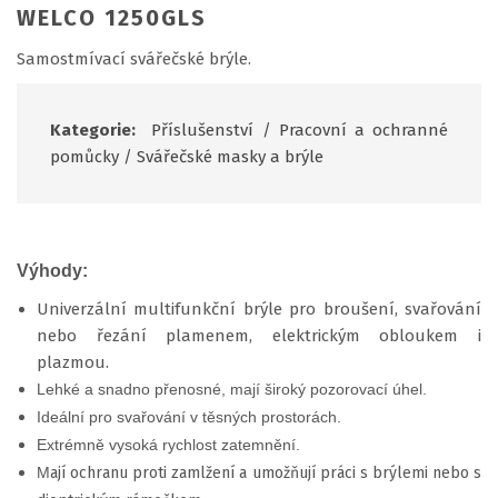
WELCO 1250GLS
Samostmívací svářečské brýle.
Kategorie:
Příslušenství
/
Pracovní a ochranné
pomůcky
/
Svářečské masky a brýle
Výhody:
Univerzální multifunkční brýle pro broušení, svařování
nebo řezání plamenem, elektrickým obloukem i
plazmou.
Lehké a snadno přenosné, mají široký pozorovací úhel.
Ideální pro svařování v těsných prostorách.
Extrémně vysoká rychlost zatemnění.
M
ají ochranu proti zamlžení a umožňují práci s brýlemi nebo s