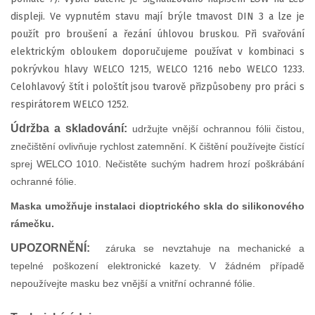
displeji. Ve vypnutém stavu mají brýle tmavost DIN 3 a lze je
použít pro broušení a řezání úhlovou bruskou. Při svařování
elektrickým obloukem doporučujeme používat v kombinaci s
pokrývkou hlavy WELCO 1215, WELCO 1216 nebo WELCO 1233.
Celohlavový štít i pološtít jsou tvarově přizpůsobeny pro práci s
respirátorem WELCO 1252.
Údržba a skladování:
u
držujte vnější ochrannou fólii čistou,
znečištění ovlivňuje rychlost zatemnění. K čištění používejte čistící
sprej WELCO 1010. Nečistěte suchým hadrem hrozí poškrábání
ochranné fólie.
Maska umožňuje instalaci dioptrického skla do silikonového
rámečku.
UPOZORNĚNÍ:
záruka se nevztahuje na mechanické a
tepelné poškození elektronické kazety. V žádném případě
nepoužívejte masku bez vnější a vnitřní ochranné fólie.