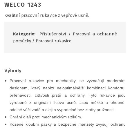
WELCO 1243
Kvalitní pracovní rukavice z vepřové usně.
Kategorie:
Příslušenství
/
Pracovní a ochranné
pomůcky
/
Pracovní rukavice
Výhody:
Pracovní rukavice pro mechaniky, se vyznačují moderním
designem, který nabízí nejoptimálnější kombinaci komfortu,
přiléhavosti, citlivosti prstů a ochrany. Tyto rukavice jsou
vyrobené z originální lícové usně. Jsou měkké a ohebné,
odolné vůči vodě a oleji a vypratelné bez ztráty pružnosti.
Chrání dlaň proti mechanickým rizikům.
Kožené kloubní pásky a bezpečné manžety zvyšují ochranu