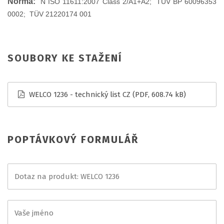
Norma:
N ISO 11611:2007 Class 2/A1+A2; TÜV BP 60096353
0002; TÜV 21220174 001
SOUBORY KE STAŽENÍ
WELCO 1236 - technický list CZ
(PDF, 608.74 kB)
POPTÁVKOVÝ FORMULÁŘ