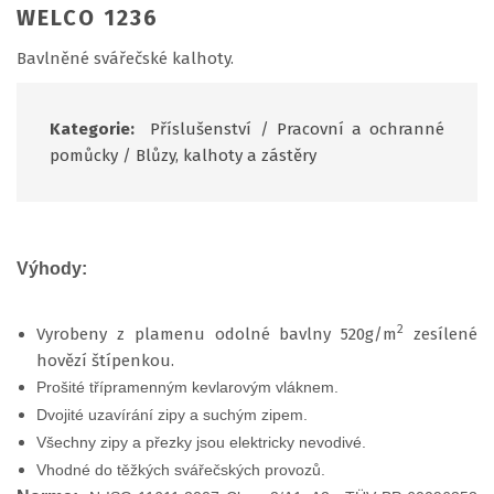
WELCO 1236
Bavlněné svářečské kalhoty.
Kategorie:
Příslušenství
/
Pracovní a ochranné
pomůcky
/
Blůzy, kalhoty a zástěry
Výhody:
2
Vyrobeny z plamenu odolné bavlny 520g/m
zesílené
hovězí štípenkou.
Prošité třípramenným kevlarovým vláknem.
Dvojité uzavírání zipy a suchým zipem.
Všechny zipy a přezky jsou elektricky nevodivé.
Vhodné do těžkých svářečských provozů.