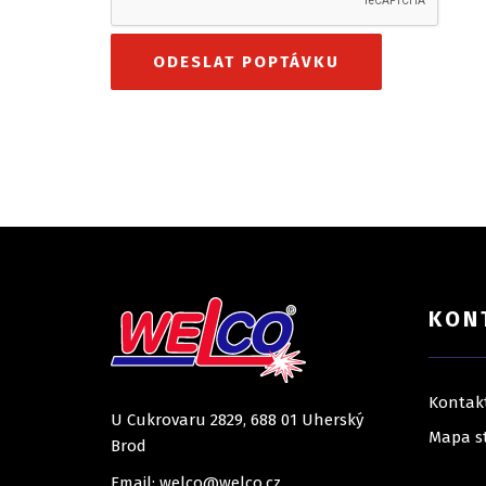
KON
Kontak
U Cukrovaru 2829, 688 01 Uherský
Mapa s
Brod
Email: welco@welco.cz