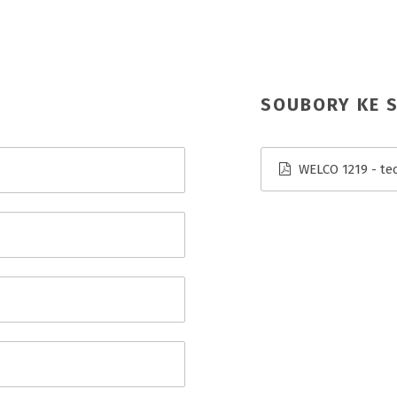
.
SOUBORY KE S
WELCO 1219 - tec