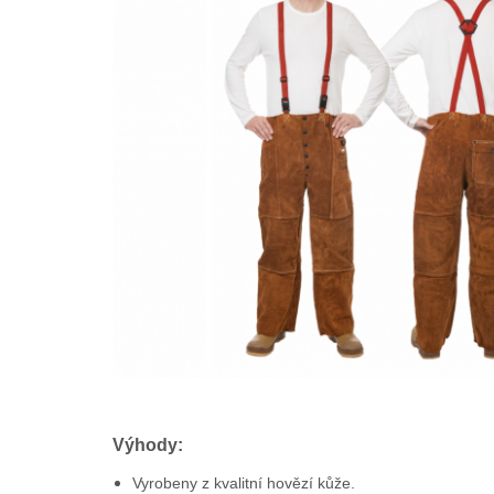
Výhody:
Vyrobeny z kvalitní hovězí kůže.