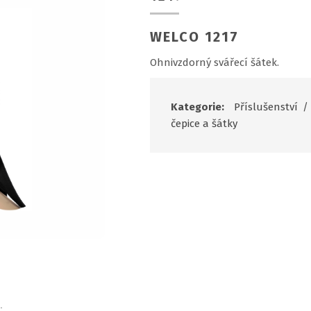
WELCO 1217
Ohnivzdorný svářecí šátek.
Kategorie:
Příslušenství
/
čepice a šátky
u.