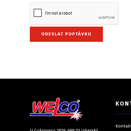
KON
Kontak
U Cukrovaru 2829, 688 01 Uherský