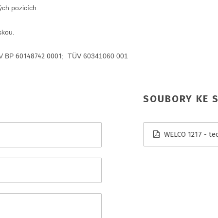
ých pozicích.
skou.
ÜV BP
60148742 0001
; TÜV 60341060 001
SOUBORY KE S
WELCO 1217 - tec