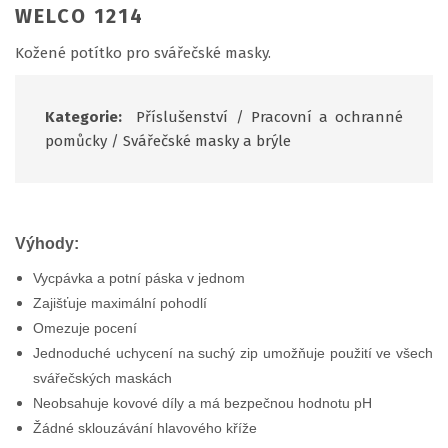
WELCO 1214
Kožené potítko pro svářečské masky.
Kategorie:
Příslušenství
/
Pracovní a ochranné
pomůcky
/
Svářečské masky a brýle
Výhody:
Vycpávka a potní páska v jednom
Zajišťuje maximální pohodlí
Omezuje pocení
Jednoduché uchycení na suchý zip umožňuje použití ve všech
svářečských maskách
Neobsahuje kovové díly a má bezpečnou hodnotu pH
Žádné sklouzávání hlavového kříže