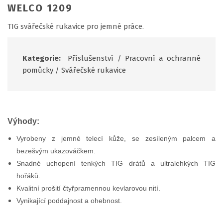
WELCO 1209
TIG svářečské rukavice pro jemné práce.
Kategorie:
Příslušenství
/
Pracovní a ochranné
pomůcky
/
Svářečské rukavice
Výhody:
Vyrobeny z jemné telecí kůže, se zesíleným palcem a
bezešvým ukazováčkem.
Snadné uchopení tenkých TIG drátů a ultralehkých TIG
hořáků.
Kvalitní prošití čtyřpramennou kevlarovou nití.
Vynikající poddajnost a ohebnost.