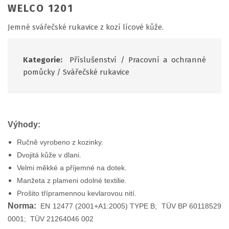
WELCO 1201
Jemné svářečské rukavice z kozí lícové kůže.
Kategorie:
Příslušenství
/
Pracovní a ochranné
pomůcky
/
Svářečské rukavice
Výhody:
Ručně vyrobeno z kozinky.
Dvojitá kůže v dlani.
Velmi měkké a příjemné na dotek.
Manžeta z plameni odolné textilie.
Prošito třípramennou kevlarovou nití.
Norma:
EN 12477 (2001+A1:2005) TYPE B; TÜV BP 60118529
0001; TÜV 21264046 002