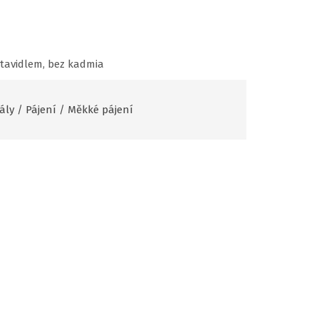
 tavidlem, bez kadmia
ály
/
Pájení
/
Měkké pájení