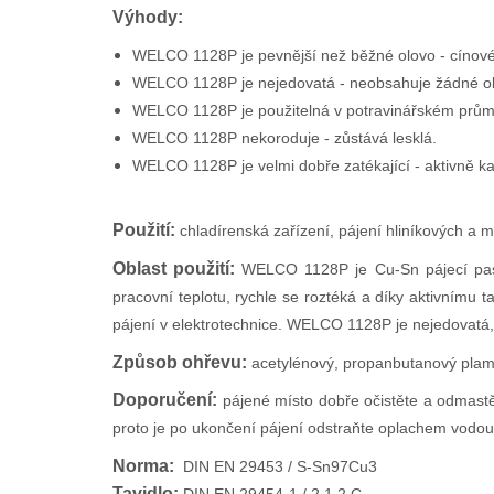
Výhody:
WELCO 1128P je pevnější než běžné olovo - cínové
WELCO 1128P je nejedovatá - neobsahuje žádné ol
WELCO 1128P je použitelná v potravinářském prům
WELCO 1128P nekoroduje - zůstává lesklá.
WELCO 1128P je velmi dobře zatékající - aktivně kap
Použití:
chladírenská zařízení, pájení hliníkových a m
Oblast použití:
WELCO 1128P je Cu-Sn pájecí pasta 
pracovní teplotu, rychle se roztéká a díky aktivnímu 
pájení v elektrotechnice. WELCO 1128P je nejedovatá, 
Způsob ohřevu:
acetylénový, propanbutanový plame
Doporučení:
p
ájené místo dobře očistěte a odmastět
proto je po ukončení pájení odstraňte oplachem vodou
Norma:
DIN EN 29453 / S-Sn97Cu3
Tavidlo: