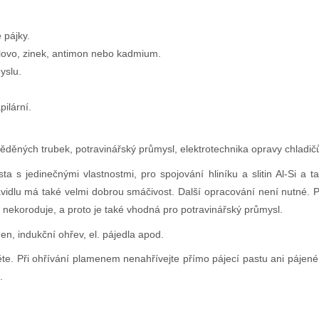
 pájky.
ovo, zinek, antimon nebo kadmium.
yslu.
ilární.
ěděných trubek, potravinářský průmysl, elektrotechnika opravy chladičů
s jedinečnými vlastnostmi, pro spojování hliníku a slitin Al-Si a t
tavidlu má také velmi dobrou smáčivost. Další opracování není nutné. P
nekoroduje, a proto je také vhodná pro potravinářský průmysl.
n, indukční ohřev, el. pájedla apod.
e. Při ohřívání plamenem nenahřívejte přímo pájecí pastu ani pájené mí
.