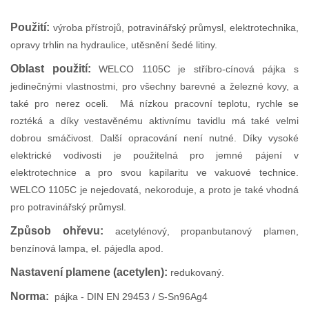
Použití:
v
ýroba přístrojů, potravinářský průmysl, elektrotechnika,
opravy trhlin na hydraulice, utěsnění šedé litiny.
Oblast použití:
WELCO 1105C je stříbro-cínová pájka s
jedinečnými vlastnostmi, pro všechny barevné a železné kovy, a
také pro nerez oceli. Má nízkou pracovní teplotu, rychle se
roztéká a díky vestavěnému aktivnímu tavidlu má také velmi
dobrou smáčivost. Další opracování není nutné. Díky vysoké
elektrické vodivosti je použitelná pro jemné pájení v
elektrotechnice a pro svou kapilaritu ve vakuové technice.
WELCO 1105C je nejedovatá, nekoroduje, a proto je také vhodná
pro potravinářský průmysl.
Způsob ohřevu:
a
cetylénový, propanbutanový plamen,
benzínová lampa, el. pájedla apod.
Nastavení plamene (acetylen):
r
edukovaný.
Norma:
pájka -
DIN EN 29453 / S-Sn96Ag4