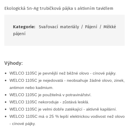
Ekologická Sn-Ag trubičková pájka s aktivním tavidlem
Kategorie:
Svařovací materiály
/
Pájení
/
Měkké
pájení
Výhody:
WELCO 1105C je pevnější než běžné olovo - cínové pájky.
WELCO 1105C je nejedovatá - neobsahuje žádné olovo, zinek,
antimon nebo kadmium.
WELCO 1105C je použitelná v potravinářství.
WELCO 1105C nekoroduje - zůstává lesklá.
WELCO 1105C je velmi dobře zatékající - aktivně kapilární.
WELCO 1105C má o 25 % lepší elektrickou vodivost než olovo
- cínové pájky.