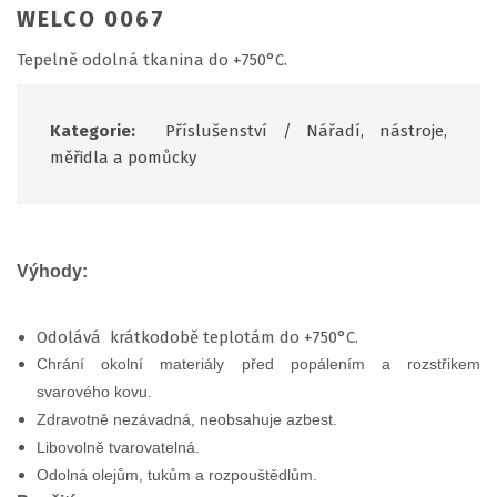
WELCO 0067
Tepelně odolná tkanina do +750°C.
Kategorie:
Příslušenství
/
Nářadí, nástroje,
měřidla a pomůcky
Výhody:
Odolává krátkodobě teplotám do +750°C.
Chrání okolní materiály před popálením a rozstřikem
svarového kovu.
Zdravotně nezávadná, neobsahuje azbest.
Libovolně tvarovatelná.
Odolná olejům, tukům a rozpouštědlům.