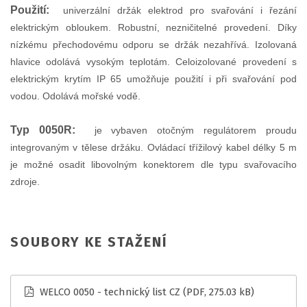
Použití:
univerzální držák elektrod pro svařování i řezání
elektrickým obloukem. Robustní, nezničitelné provedení. Díky
nízkému přechodovému odporu se držák nezahřívá. Izolovaná
hlavice odolává vysokým teplotám. Celoizolované provedení s
elektrickým krytím IP 65 umožňuje použití i při svařování pod
vodou. Odolává mořské vodě.
Typ 0050R:
je vybaven otočným regulátorem proudu
integrovaným v tělese držáku. Ovládací třížilový kabel délky 5 m
je možné osadit libovolným konektorem dle typu svařovacího
zdroje.
SOUBORY KE STAŽENÍ
WELCO 0050 - technický list CZ
(PDF, 275.03 kB)