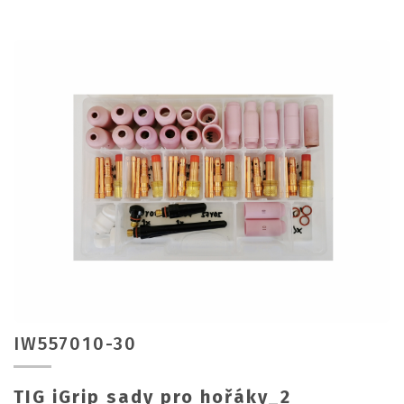
IW557010-30
TIG iGrip sady pro hořáky_2