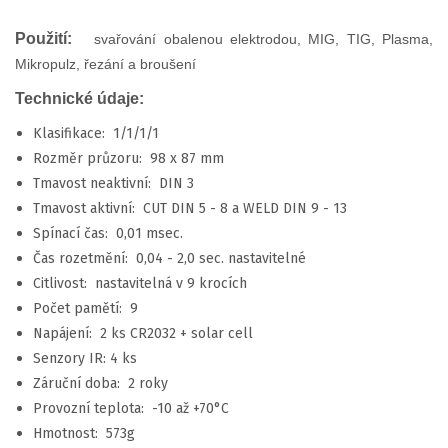
Použití:
s
vařování obalenou elektrodou, MIG, TIG, Plasma,
Mikropulz, řezání a broušení
Technické údaje:
Klasifikace: 1/1/1/1
Rozměr průzoru: 98 x 87 mm
Tmavost neaktivní: DIN 3
Tmavost aktivní: CUT DIN 5 - 8 a WELD DIN 9 - 13
Spínací čas: 0,01 msec.
Čas rozetmění: 0,04 - 2,0 sec. nastavitelné
Citlivost: nastavitelná v 9 krocích
Počet pamětí: 9
Napájení: 2 ks CR2032 + solar cell
Senzory IR: 4 ks
Záruční doba: 2 roky
Provozní teplota: -10 až +70°C
Hmotnost: 573g