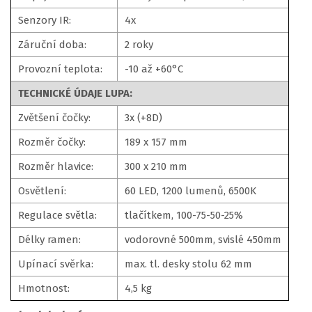
Senzory IR:
4x
Záruční doba:
2 roky
Provozní teplota:
-10 až +60°C
TECHNICKÉ ÚDAJE LUPA:
Zvětšení čočky:
3x (+8D)
Rozměr čočky:
189 x 157 mm
Rozměr hlavice:
300 x 210 mm
Osvětlení:
60 LED, 1200 lumenů, 6500K
Regulace světla:
tlačítkem, 100-75-50-25%
Délky ramen:
vodorovné 500mm, svislé 450mm
Upínací svěrka:
max. tl. desky stolu 62 mm
Hmotnost:
4,5 kg