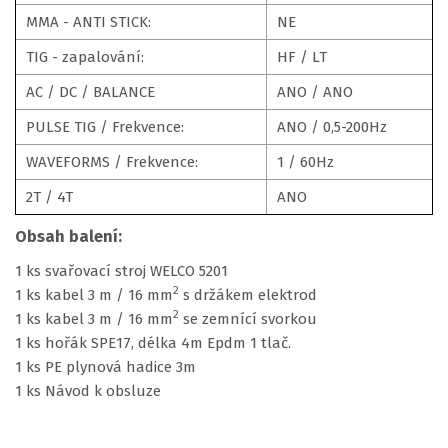
MMA - ANTI STICK:
NE
TIG - zapalování:
HF / LT
AC / DC / BALANCE
ANO / ANO
PULSE TIG / Frekvence:
ANO / 0,5-200Hz
WAVEFORMS / Frekvence:
1 / 60Hz
2T / 4T
ANO
Obsah balení:
1 ks svařovací stroj WELCO 5201
2
1 ks kabel 3 m / 16 mm
s držákem elektrod
2
1 ks kabel 3 m / 16 mm
se zemnící svorkou
1 ks hořák SPE17, délka 4m Epdm 1 tlač.
1 ks PE plynová hadice 3m
1 ks Návod k obsluze