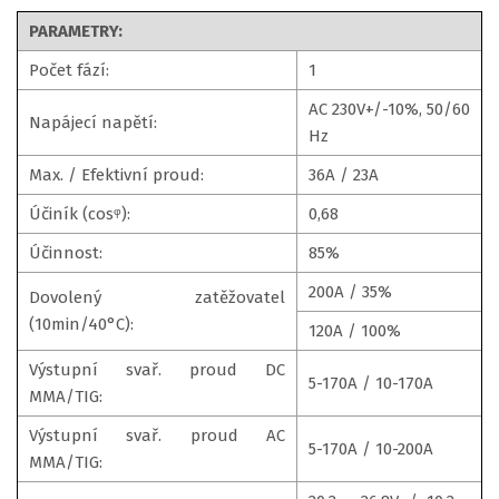
PARAMETRY:
Počet fází:
1
AC 230V+/-10%, 50/60
Napájecí napětí:
Hz
Max. / Efektivní proud:
36A / 23A
Účiník (cosᵠ):
0,68
Účinnost:
85%
200A / 35%
Dovolený zatěžovatel
(10min/40°C):
120A / 100%
Výstupní svař. proud DC
5-170A / 10-170A
MMA/TIG:
Výstupní svař. proud AC
5-170A / 10-200A
MMA/TIG: