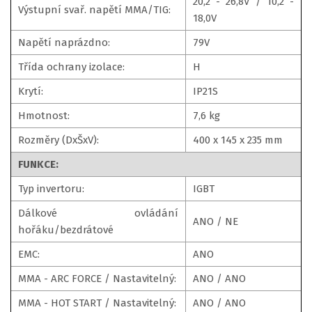
20,2 - 26,8V / 10,2 -
Výstupní svař. napětí MMA/TIG:
18,0V
Napětí naprázdno:
79V
Třída ochrany izolace:
H
Krytí:
IP21S
Hmotnost:
7,6 kg
Rozměry (DxŠxV):
400 x 145 x 235 mm
FUNKCE:
Typ invertoru:
IGBT
Dálkové ovládání
ANO / NE
hořáku/bezdrátové
EMC:
ANO
MMA - ARC FORCE / Nastavitelný:
ANO / ANO
MMA - HOT START / Nastavitelný:
ANO / ANO